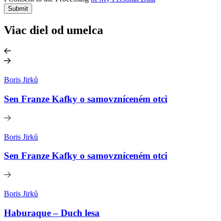
Submit
Viac diel od umelca
Boris Jirků
Sen Franze Kafky o samovzníceném otci
Boris Jirků
Sen Franze Kafky o samovzníceném otci
Boris Jirků
Haburaque – Duch lesa