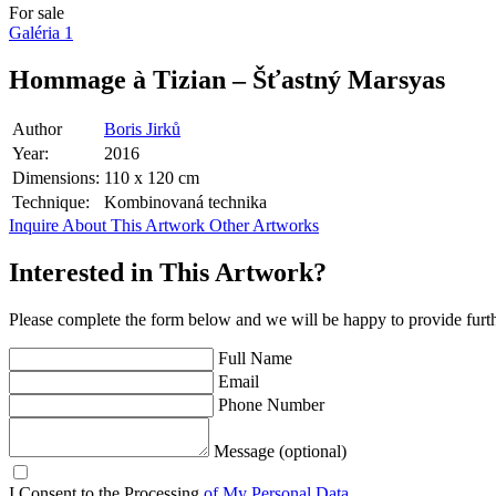
For sale
Galéria
1
Hommage à Tizian – Šťastný Marsyas
Author
Boris Jirků
Year:
2016
Dimensions:
110 x 120 cm
Technique:
Kombinovaná technika
Inquire About This Artwork
Other Artworks
Interested in This Artwork?
Please complete the form below and we will be happy to provide furth
Full Name
Email
Phone Number
Message (optional)
I Consent to the Processing
of My Personal Data