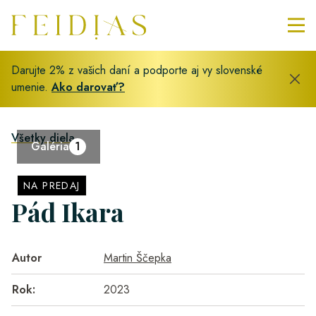
Darujte 2% z vašich daní a podporte aj vy slovenské
umenie.
Ako darovať?
Všetky diela
Galéria
1
NA PREDAJ
Pád Ikara
Autor
Martin Ščepka
Rok:
2023