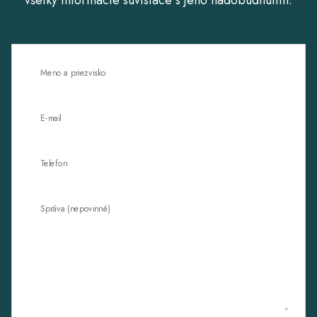
všetky informácie súvisiace s jeho nadobudnutím.
Meno a priezvisko
E-mail
Telefon
Správa (nepovinné)