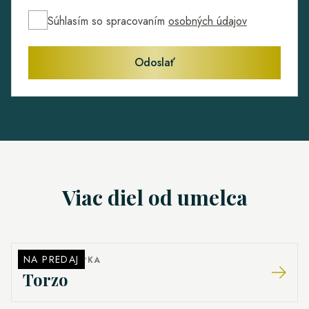
Súhlasím so spracovaním
osobných údajov
Odoslať
Viac diel od umelca
NA PREDAJ
MARTIN ŠČEPKA
Torzo