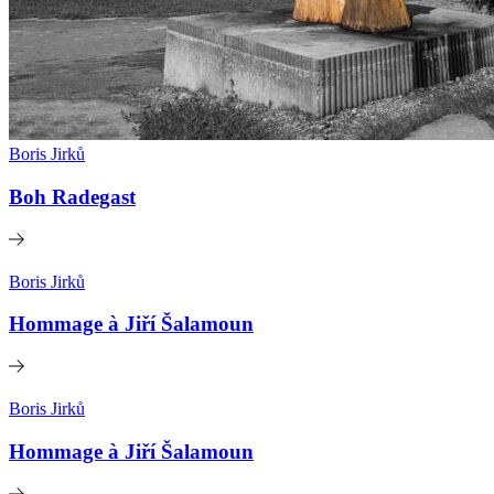
Boris Jirků
Boh Radegast
Boris Jirků
Hommage à Jiří Šalamoun
Boris Jirků
Hommage à Jiří Šalamoun