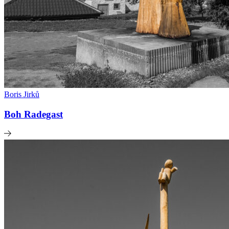
Boris Jirků
Boh Radegast