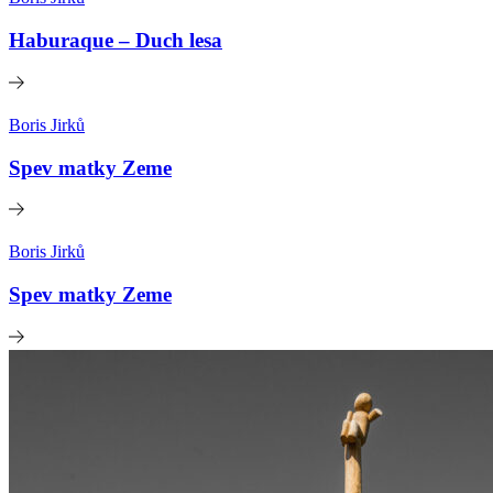
Haburaque – Duch lesa
Boris Jirků
Spev matky Zeme
Boris Jirků
Spev matky Zeme