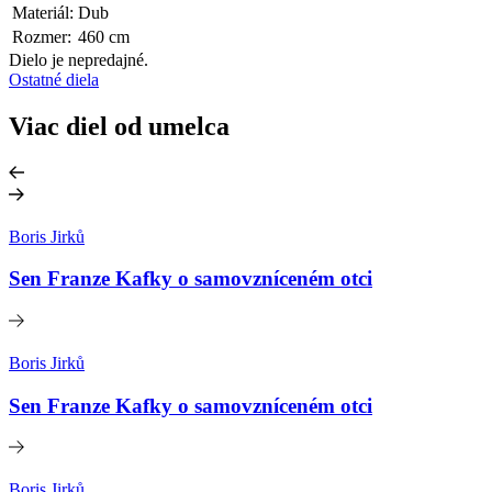
Materiál:
Dub
Rozmer:
460 cm
Dielo je nepredajné.
Ostatné diela
Viac diel od umelca
Boris Jirků
Sen Franze Kafky o samovzníceném otci
Boris Jirků
Sen Franze Kafky o samovzníceném otci
Boris Jirků