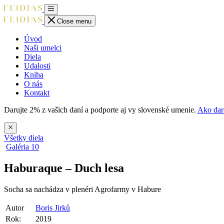
Close menu
Úvod
Naši umelci
Diela
Udalosti
Kniha
O nás
Kontakt
Darujte 2% z vašich daní a podporte aj vy slovenské umenie.
Ako dar
Všetky diela
Galéria
10
Haburaque – Duch lesa
Socha sa nachádza v plenéri Agrofarmy v Habure
Autor
Boris Jirků
Rok:
2019