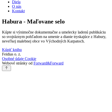
Diela
O nás
Kontakt
Habura - Maľovane selo
Kúpte si výnimočne dokumentačne a umelecky ladenú publikáciu
so svojráznym pohľadom na umenie a dianie tryskajúce z Habury,
neveľkej malebnej obce vo Východných Karpatoch.
Kúpiť knihu
Feidias o. z.
Osobné údaje
Cookie
Webové stránky od
Forward&Forward