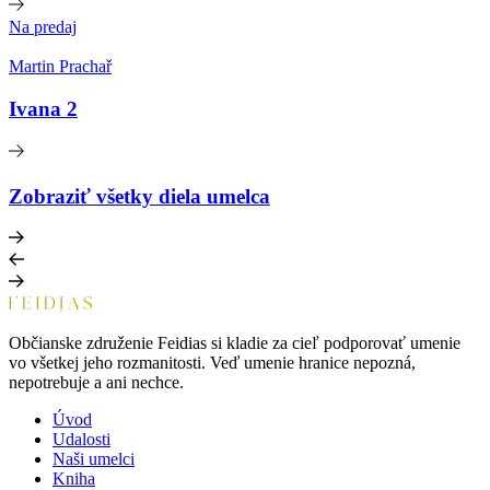
Na predaj
Martin Prachař
Ivana 2
Zobraziť všetky diela umelca
Občianske združenie Feidias si kladie za cieľ podporovať umenie
vo všetkej jeho rozmanitosti. Veď umenie hranice nepozná,
nepotrebuje a ani nechce.
Úvod
Udalosti
Naši umelci
Kniha