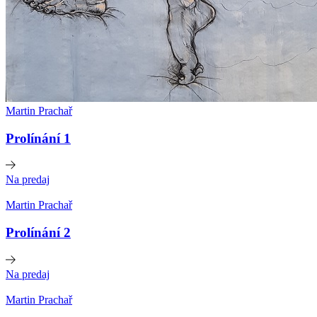
Martin Prachař
Prolínání 1
Na predaj
Martin Prachař
Prolínání 2
Na predaj
Martin Prachař