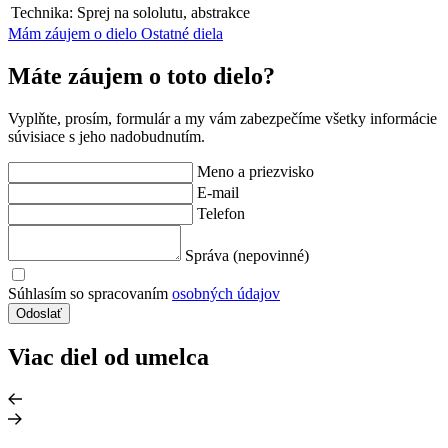
Technika:
Sprej na sololutu, abstrakce
Mám záujem o dielo
Ostatné diela
Máte záujem o toto dielo?
Vyplňte, prosím, formulár a my vám zabezpečíme všetky informácie
súvisiace s jeho nadobudnutím.
Meno a priezvisko
E-mail
Telefon
Správa (nepovinné)
Súhlasím so spracovaním
osobných údajov
Odoslať
Viac diel od umelca