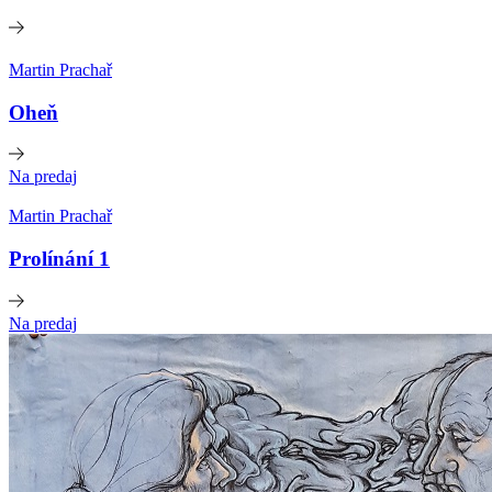
Martin Prachař
Oheň
Na predaj
Martin Prachař
Prolínání 1
Na predaj