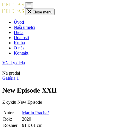
Close menu
Úvod
Naši umelci
Diela
Udalosti
Kniha
O nás
Kontakt
Všetky diela
Na predaj
Galéria
1
New Episode XXII
Z cyklu New Episode
Autor
Martin Prachař
Rok:
2020
Rozmer:
91 x 61 cm