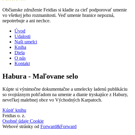
Občianske združenie Feidias si kladie za cieľ podporovať umenie
vo všetkej jeho rozmanitosti. Veď umenie hranice nepozná,
nepotrebuje a ani nechce.
Úvod
Udalosti
Naši umelci
Kniha
Diela
O nás
Kontakt
Habura - Maľovane selo
Kúpte si výnimočne dokumentačne a umelecky ladenú publikáciu
so svojráznym pohľadom na umenie a dianie tryskajúce z Habury,
neveľkej malebnej obce vo Východných Karpatoch.
Kúpiť knihu
Feidias o. z.
Osobné údaje
Cookie
Webové stránky od
Forward&Forward