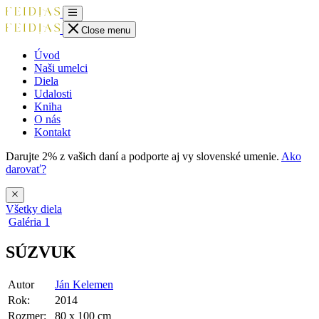
Close menu
Úvod
Naši umelci
Diela
Udalosti
Kniha
O nás
Kontakt
Darujte 2% z vašich daní a podporte aj vy slovenské umenie.
Ako
darovať?
Všetky diela
Galéria
1
SÚZVUK
Autor
Ján Kelemen
Rok:
2014
Rozmer:
80 x 100 cm