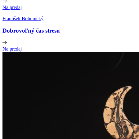
Na predaj
František Bohunický
Dobrovoľný čas stresu
Na predaj