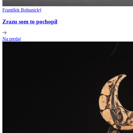
František Bohunický
Zrazu som to pochopil
Na predaj