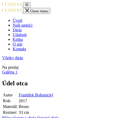
Close menu
Úvod
Naši umelci
Diela
Udalosti
Kniha
O nás
Kontakt
Všetky diela
Na predaj
Galéria
1
Údel otca
Autor
František Bohunický
Rok:
2017
Materiál:
Bronz
Rozmer:
33 cm
Mám záujem o dielo
Ostatné diela