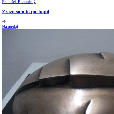
František Bohunický
Zrazu som to pochopil
Na predaj