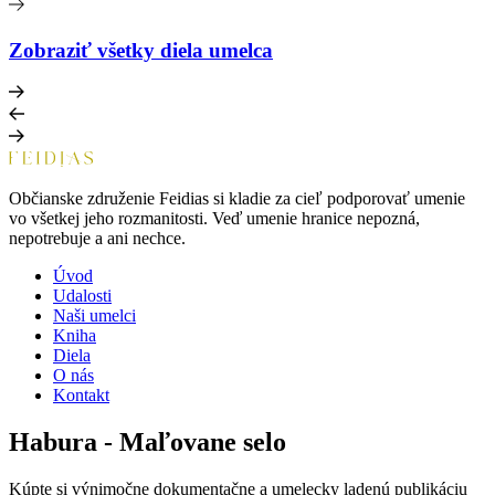
Zobraziť všetky diela umelca
Občianske združenie Feidias si kladie za cieľ podporovať umenie
vo všetkej jeho rozmanitosti. Veď umenie hranice nepozná,
nepotrebuje a ani nechce.
Úvod
Udalosti
Naši umelci
Kniha
Diela
O nás
Kontakt
Habura - Maľovane selo
Kúpte si výnimočne dokumentačne a umelecky ladenú publikáciu