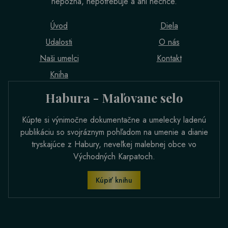
nepozná, nepotrebuje a ani nechce.
Úvod
Diela
Udalosti
O nás
Naši umelci
Kontakt
Kniha
Habura - Maľovane selo
Kúpte si výnimočne dokumentačne a umelecky ladenú
publikáciu so svojráznym pohľadom na umenie a dianie
tryskajúce z Habury, neveľkej malebnej obce vo
Východných Karpatoch.
Kúpiť knihu