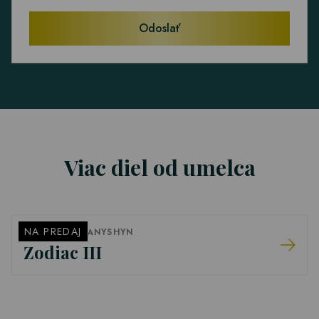
Odoslať
Viac diel od umelca
NA PREDAJ
ROMAN ROMANYSHYN
Zodiac III