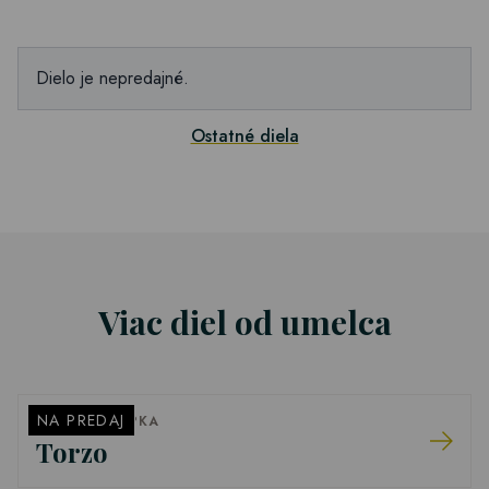
Dielo je nepredajné.
Ostatné diela
Viac diel od umelca
NA PREDAJ
MARTIN ŠČEPKA
Torzo