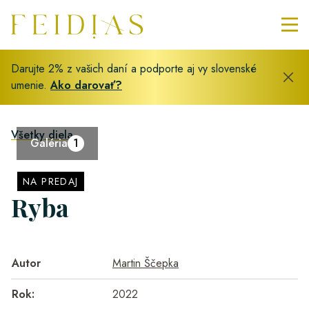
Darujte 2% z vašich daní a podporte aj vy slovenské
umenie.
Ako darovať?
Všetky diela
Galéria
1
NA PREDAJ
Ryba
Autor
Martin Ščepka
Rok:
2022