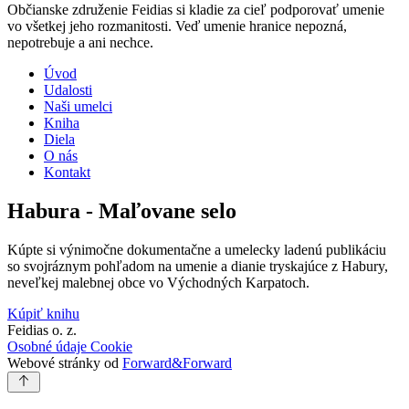
Občianske združenie Feidias si kladie za cieľ podporovať umenie
vo všetkej jeho rozmanitosti. Veď umenie hranice nepozná,
nepotrebuje a ani nechce.
Úvod
Udalosti
Naši umelci
Kniha
Diela
O nás
Kontakt
Habura - Maľovane selo
Kúpte si výnimočne dokumentačne a umelecky ladenú publikáciu
so svojráznym pohľadom na umenie a dianie tryskajúce z Habury,
neveľkej malebnej obce vo Východných Karpatoch.
Kúpiť knihu
Feidias o. z.
Osobné údaje
Cookie
Webové stránky od
Forward&Forward