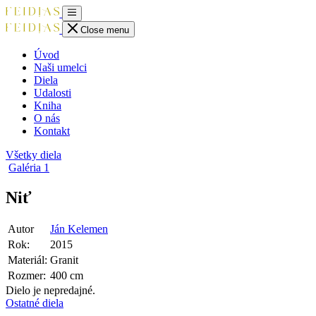
Close menu
Úvod
Naši umelci
Diela
Udalosti
Kniha
O nás
Kontakt
Všetky diela
Galéria
1
Niť
Autor
Ján Kelemen
Rok:
2015
Materiál:
Granit
Rozmer:
400 cm
Dielo je nepredajné.
Ostatné diela