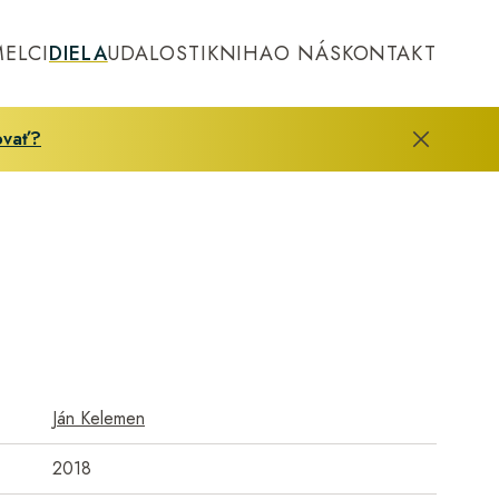
MELCI
DIELA
UDALOSTI
KNIHA
O NÁS
KONTAKT
ovať?
Ján Kelemen
2018