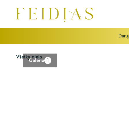
Daruj
Všetky diela
Galéria
1