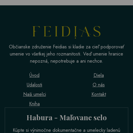
Občianske združenie Feidias si kladie za cieľ podporovať
umenie vo všetkej jeho rozmanitosti. Veď umenie hranice
nepozná, nepotrebuje a ani nechce.
Úvod
Diela
Udalosti
O nás
Naši umelci
Kontakt
Kniha
Habura - Maľovane selo
Kúpte si výnimočne dokumentačne a umelecky ladenú